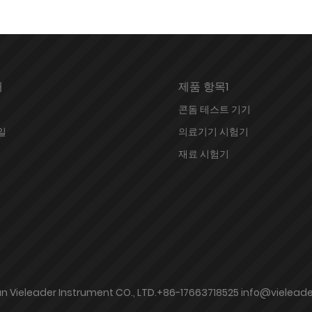
개
제품 항목1
콘돔 테스트 기기
일
의료기기 시험기
재료 시험기
an Vieleader Instrument CO., LTD.+86-17663718525 info@vielead