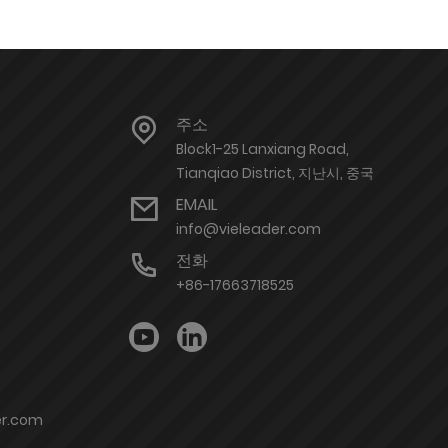
주소
Block1-25 Lanxiang Road,
Tianqiao District, 지난시, 중국
EMAIL
info@vieleader.com
전화
+86-17663718525
er.com