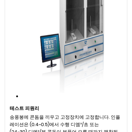
테스트
피
원리
송풍봉에 콘돔을 끼우고 고정장치에 고정합니다. 인플
레이션은 (0.4~0.5)에서 수행
디엠
³
/초 또는
(24~30)
디엠
³
/분 콘돔이 부풀어 오를 때까지 팽창됩