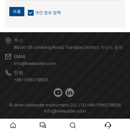
제출
개인 정보 정책
주소
Block1-25 Lanxiang Road, Tianqiao District, 지난시, 중국
EMAIL
info@vieleader.com
전화
+86-17663718525
© Jinan Vieleader Instrument CO., LTD.+86-17663718525
info@vieleader.com