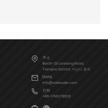
주소
Block1-25 Lanxiang Road,
Tianqiao District, 지난시, 중국
EMAIL
info@vieleader.com
전화
+86-17663718525