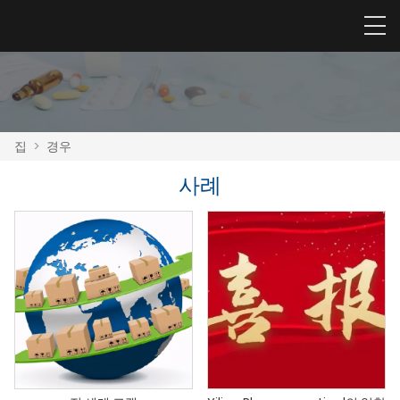
집
>
경우
사례