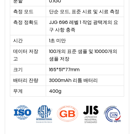
분할
0.1GU
측정 모드
단순 모드, 표준 시료 및 시료 측정
측정 정확도
JJG 696 레벨 1 작업 광택계의 요
구 사항 충족
시간
1초 미만
데이터 저장
100개의 표준 샘플 및 10000개의
고
샘플 저장
크기
165*51*77mm
배터리 잔량
3000mAh 리튬 배터리
무게
400g