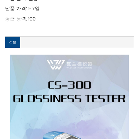
납품 가격:
1-7일
공급 능력:
100
정보