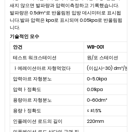
새지 않으면 발파량과 압력이
측정하고 기록했습니다.
발파량은 0.5dm³로 반올림된 입방 데시미터로 표시됩
니다.
발파 압력은 kpa로 표시되며 0.05kpa로 반올림됩
니다.
기술적인 모수
안건
WB-001
테스트 워크스테이션
원/포 스테이션
ㅏ
에레이션
아르 자형
먹었다
(이십사
-
30) dm³/분
압력
아르 자형
분노
0~5.0kpa
압력
ㅏ
정확도
0.01kpa
용량
아르 자형
분노
0~60dm
³
용량
ㅏ
정확도
≤
±
1.5
%
인플레이션 로드의 길이
220mm
인플레이션 로드 상단의 구면 직