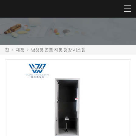
집
>
제품
>
남성용 콘돔 자동 팽창 시스템