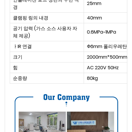
25mm
경
클램핑 링의 내경
40mm
공기
압력
(가스 소스 사용자 자
0.6MPa~1MPa
체 제공)
ㅏ
IR 연결
Ф6mm
폴리우레탄 
크기
2000mm
*
500mm
*
힘
AC 220V 50Hz
순중량
80kg