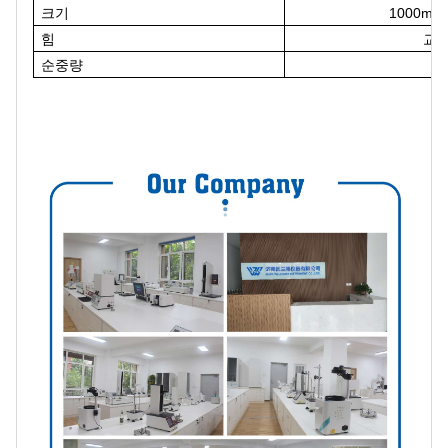
크기
1000mm
힘
교류
순중량