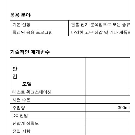
응용 분야
기본 신청
핀홀 전기 분석법으로 모든 종류의
확장된 응용 프로그램
다양한 고무 장갑 및 기타 제품의 
기술적인 매개변수
안
건
모델
테스트 워크스테이션
시험 수온
주입량
300ml±
DC 전압
(
전압계 정확도
정밀 저항
(