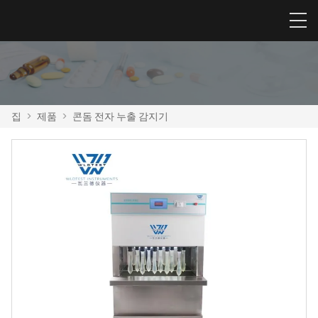
집
>
제품
>
콘돔 전자 누출 감지기