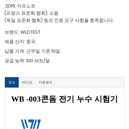
:2015, 아프노르
(프랑스 표준화 협회), 소음
(독일 표준화 협회) 등의 인증 요구 사항을 충족합니다.
브랜드:
WLDTEST
제품 산지:
중국
납품 가격:
근무일 기준 10일
공급 능력:
100 세트/달
정보
비디오
다운로드
WB -003
콘돔 전기 누수 시험기