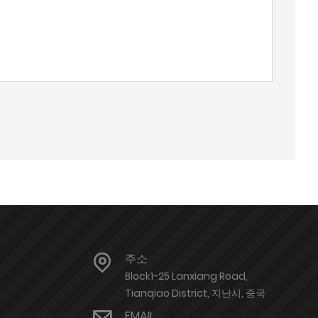
주소
Block1-25 Lanxiang Road,
Tianqiao District, 지난시, 중국
EMAIL