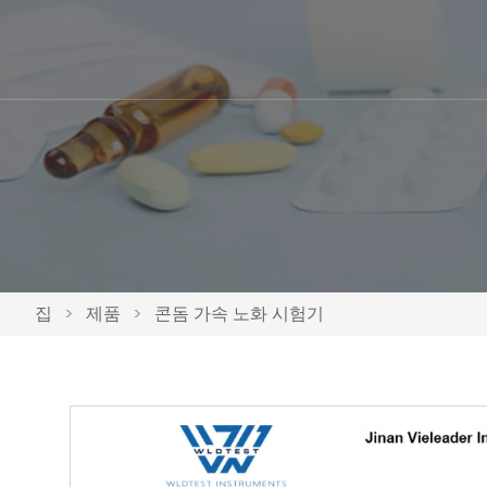
집
>
제품
>
콘돔 가속 노화 시험기