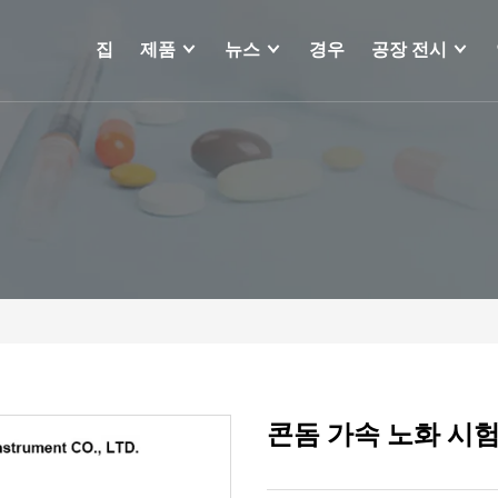
집
제품
뉴스
경우
공장 전시
콘돔 가속 노화 시