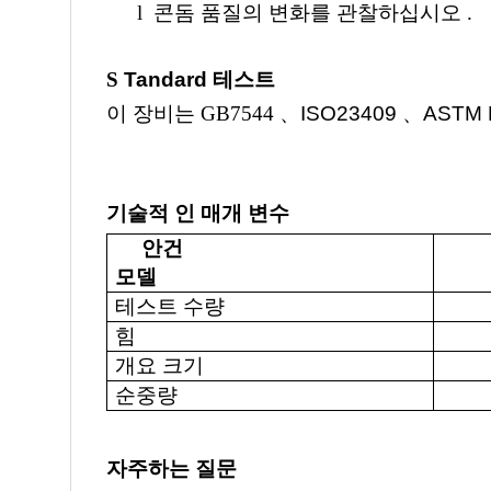
l
콘돔 품질의 변화를 관찰하십시오
.
S
Tandard
테스트
이 장비는
GB7544
、
ISO23409
、
ASTM 
기술적 인 매개 변수
안건
모델
테스트 수량
힘
개요 크기
순중량
자주하는 질문